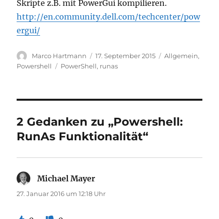
Skripte z.B. mit PowerGui kompilieren.
http://en.community.dell.com/techcenter/pow
ergui/
Autor
Veröffentlicht
Kategorien
Marco Hartmann
17. September 2015
Allgemein
,
am
Schlagwörter
Powershell
PowerShell
,
runas
2 Gedanken zu „Powershell:
RunAs Funktionalität“
Michael Mayer
sagt:
27. Januar 2016 um 12:18 Uhr