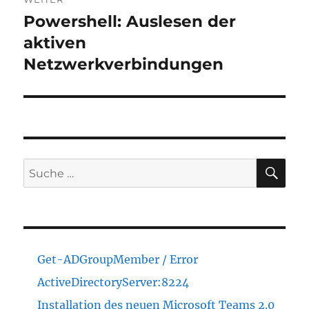
Powershell: Auslesen der
Nächster
Beitrag:
aktiven
Netzwerkverbindungen
SU
Suche
nach:
Get-ADGroupMember / Error
ActiveDirectoryServer:8224
Installation des neuen Microsoft Teams 2.0