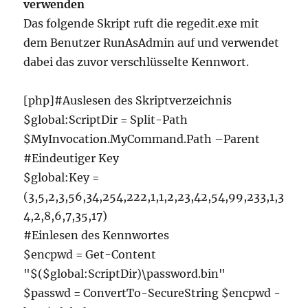
verwenden
Das folgende Skript ruft die regedit.exe mit
dem Benutzer RunAsAdmin auf und verwendet
dabei das zuvor verschlüsselte Kennwort.
[php]#Auslesen des Skriptverzeichnis
$global:ScriptDir = Split-Path
$MyInvocation.MyCommand.Path –Parent
#Eindeutiger Key
$global:Key =
(3,5,2,3,56,34,254,222,1,1,2,23,42,54,99,233,1,3
4,2,8,6,7,35,17)
#Einlesen des Kennwortes
$encpwd = Get-Content
"$($global:ScriptDir)\password.bin"
$passwd = ConvertTo-SecureString $encpwd -