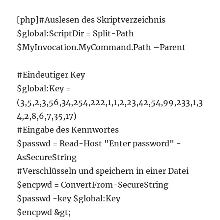
[php]#Auslesen des Skriptverzeichnis
$global:ScriptDir = Split-Path
$MyInvocation.MyCommand.Path –Parent
#Eindeutiger Key
$global:Key =
(3,5,2,3,56,34,254,222,1,1,2,23,42,54,99,233,1,3
4,2,8,6,7,35,17)
#Eingabe des Kennwortes
$passwd = Read-Host "Enter password" -
AsSecureString
#Verschlüsseln und speichern in einer Datei
$encpwd = ConvertFrom-SecureString
$passwd -key $global:Key
$encpwd &gt;