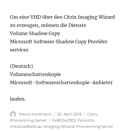
Um eine VHD über den Citrix Imaging Wizard
zu erzeugen, müssen die Dienste
Volume Shadow Copy
Microsoft Software Shadow Copy Provider
services
(Deutsch)
Volumeschattenkopie
Microsoft-Softwareschattenkopie-Anbieter
laufen.
Autor
Veröffentlicht
Kategorien
Marco Hartmann
20. April 2016
Citrix
,
am
Schlagwörter
Provisioning Server
0x80042302
,
Failed to
InitializeBackup
,
Imaging Wizard
,
Provisioning Server