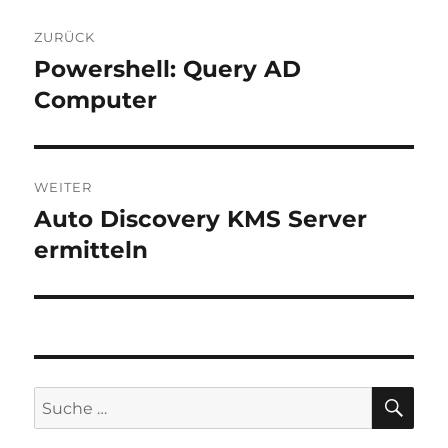
Beitragsnavigation
ZURÜCK
Powershell: Query AD
Vorheriger
Beitrag:
Computer
WEITER
Auto Discovery KMS Server
Nächster
Beitrag:
ermitteln
SU
Suche
nach: