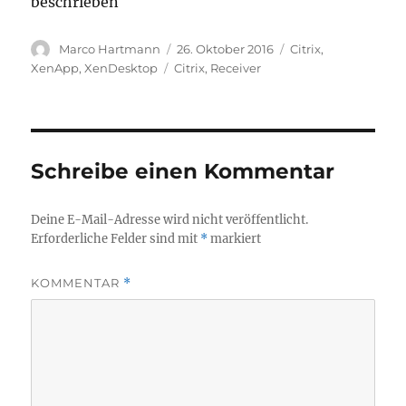
beschrieben
Autor
Veröffentlicht
Kategorien
Marco Hartmann
26. Oktober 2016
Citrix
,
am
Schlagwörter
XenApp
,
XenDesktop
Citrix
,
Receiver
Schreibe einen Kommentar
Deine E-Mail-Adresse wird nicht veröffentlicht.
Erforderliche Felder sind mit
*
markiert
KOMMENTAR
*