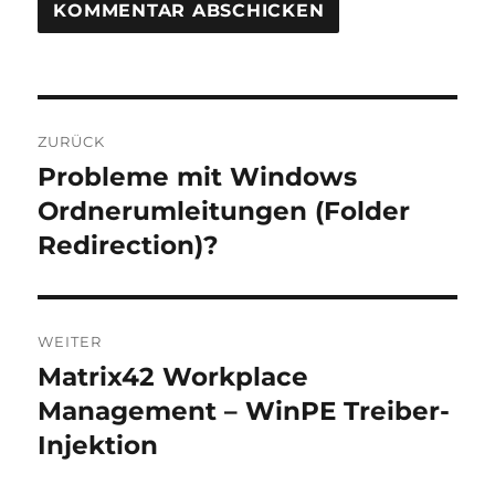
Beitragsnavigation
ZURÜCK
Probleme mit Windows
Vorheriger
Beitrag:
Ordnerumleitungen (Folder
Redirection)?
WEITER
Matrix42 Workplace
Nächster
Beitrag:
Management – WinPE Treiber-
Injektion