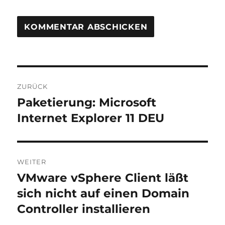
Beitragsnavigation
ZURÜCK
Paketierung: Microsoft
Vorheriger
Beitrag:
Internet Explorer 11 DEU
WEITER
VMware vSphere Client läßt
Nächster
Beitrag:
sich nicht auf einen Domain
Controller installieren