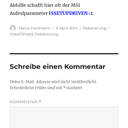
Abhilfe schafft hier oft der MSI
Aufrufparameter
ISSETUPDRIVEN=1
.
Autor
Veröffentlicht
Kategorien
Schlagwö
Marco Hartmann
3. April 2014
Paketierung
am
InstallShield
,
Paketierung
Schreibe einen Kommentar
Deine E-Mail-Adresse wird nicht veröffentlicht.
Erforderliche Felder sind mit
*
markiert
KOMMENTAR
*