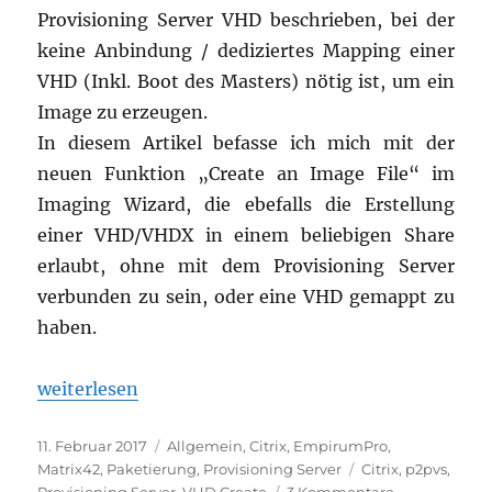
Provisioning Server VHD beschrieben, bei der
keine Anbindung / dediziertes Mapping einer
VHD (Inkl. Boot des Masters) nötig ist, um ein
Image zu erzeugen.
In diesem Artikel befasse ich mich mit der
neuen Funktion „Create an Image File“ im
Imaging Wizard, die ebefalls die Erstellung
einer VHD/VHDX in einem beliebigen Share
erlaubt, ohne mit dem Provisioning Server
verbunden zu sein, oder eine VHD gemappt zu
haben.
„Automatisierte Erstellung von Citrix Provisionin
weiterlesen
Veröffentlicht
Kategorien
11. Februar 2017
Allgemein
,
Citrix
,
EmpirumPro
,
am
Schlagwörter
Matrix42
,
Paketierung
,
Provisioning Server
Citrix
,
p2pvs
,
zu