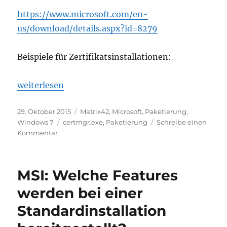
https://www.microsoft.com/en-
us/download/details.aspx?id=8279
Beispiele für Zertifikatsinstallationen:
„Zertifikate über Kommandozeile installieren“
weiterlesen
Veröffentlicht
Kategorien
29. Oktober 2015
Matrix42
,
Microsoft
,
Paketierung
,
am
Schlagwörter
Windows 7
certmgr.exe
,
Paketierung
Schreibe einen
zu
Kommentar
Zertifikate
über
Kommandozeile
MSI: Welche Features
installieren
werden bei einer
Standardinstallation