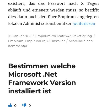
existiert, das das Passwort nach X Tagen
abläuft und erneuert werden muss, so betrifft
dies dann auch den über Empirum angelegten
„Lokaler Empirum
lokalen Administrationsbenutzer.
weiterlesen
Veröffentlicht
Kategorien
Schlag
16. Januar 2015
EmpirumPro
,
Matrix42
,
Paketierung
am
Empirum
,
EmpirumPro
,
OS Installer
Schreibe einen
zu
Kommentar
Lokaler
Empirum
Administrationsbenutzer
Bestimmen welche
–
Passwort
Microsoft .Net
abgelaufen
Framework Version
installiert ist
0
0