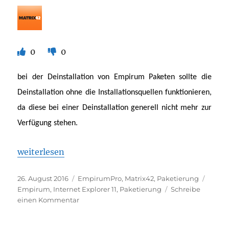
0
0
bei der Deinstallation von Empirum Paketen sollte die
Deinstallation ohne die Installationsquellen funktionieren,
da diese bei einer Deinstallation generell nicht mehr zur
Verfügung stehen.
„Deinstallation von MSU Dateien die keine KB N
weiterlesen
Veröffentlicht
Kategorien
Schla
26. August 2016
EmpirumPro
,
Matrix42
,
Paketierung
am
Empirum
,
Internet Explorer 11
,
Paketierung
Schreibe
zu
einen Kommentar
Deinstallation
von