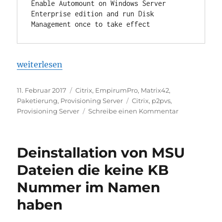
Enable Automount on Windows Server 
Enterprise edition and run Disk 
„Citrix Provisioning: Windows 10 & P2PVS.exe“
weiterlesen
Veröffentlicht
Kategorien
11. Februar 2017
Citrix
,
EmpirumPro
,
Matrix42
,
am
Schlagwörter
Paketierung
,
Provisioning Server
Citrix
,
p2pvs
,
zu
Provisioning Server
Schreibe einen Kommentar
Citrix
Provisioning:
Windows
Deinstallation von MSU
10
&
Dateien die keine KB
P2PVS.exe
Nummer im Namen
haben