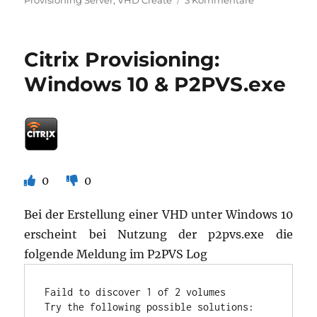
Provisioning Server
,
VHD Create
3 Kommentare
Automatisier
Erstellung
von
Citrix Provisioning:
Citrix
Provisioning
Windows 10 & P2PVS.exe
Server
VHDs/
VHDXs
0
0
Bei der Erstellung einer VHD unter Windows 10
erscheint bei Nutzung der p2pvs.exe die
folgende Meldung im P2PVS Log
Faild to discover 1 of 2 volumes

Try the following possible solutions:
