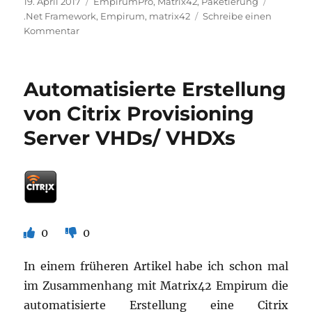
Veröffentlicht
Kategorien
19. April 2017
EmpirumPro
,
Matrix42
,
Paketierung
am
Schlagwörter
.Net Framework
,
Empirum
,
matrix42
Schreibe einen
zu
Kommentar
Auslesen
und
bestimmen
Automatisierte Erstellung
der
Microsoft
von Citrix Provisioning
.Net
Server VHDs/ VHDXs
Framework
Version
0
0
In einem früheren Artikel habe ich schon mal
im Zusammenhang mit Matrix42 Empirum die
automatisierte Erstellung eine Citrix