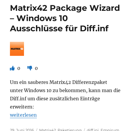
MSU
Matrix42 Package Wizard
Dateien
die
– Windows 10
keine
Ausschlüsse für Diff.inf
KB
Nummer
im
Namen
haben
0
0
Um ein sauberes Matrix42 Differenzpaket
unter Windows 10 zu bekommen, kann man die
Diff.inf um diese zusätzlichen Einträge
erweitern:
„Matrix42 Package Wizard – Windows 10 Ausschlüsse
weiterlesen
Veröffentlicht
Kategorien
Schlagwörter
29. Juni 2016
Matrix42
,
Paketierung
diff.ini
,
Empirum
,