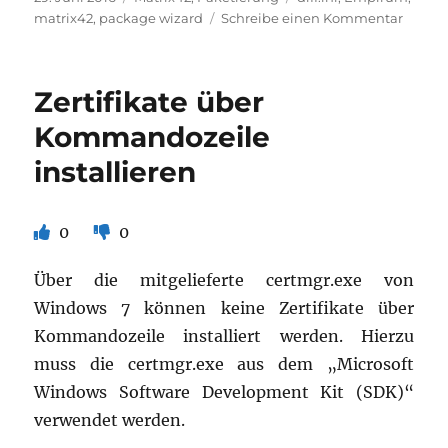
am
zu
matrix42
,
package wizard
Schreibe einen Kommentar
Matrix
Packa
Wizar
Zertifikate über
–
Windo
Kommandozeile
10
installieren
Aussch
für
Diff.inf
0
0
Über die mitgelieferte certmgr.exe von
Windows 7 können keine Zertifikate über
Kommandozeile installiert werden. Hierzu
muss die certmgr.exe aus dem „Microsoft
Windows Software Development Kit (SDK)“
verwendet werden.