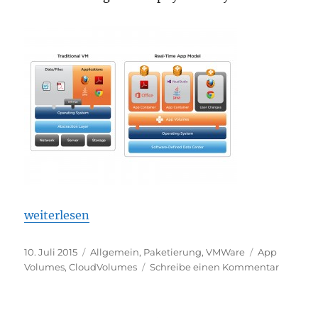
„Neue Wege der Anwendungsbereitstellung für virt
weiterlesen
Veröffentlicht
Kategorien
Schlagwörte
10. Juli 2015
Allgemein
,
Paketierung
,
VMWare
App
am
zu
Volumes
,
CloudVolumes
Schreibe einen Kommentar
Neue
Wege
der