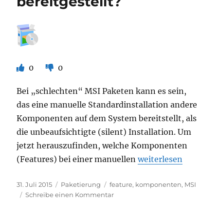
bereitgestellt?
0
0
Bei „schlechten“ MSI Paketen kann es sein,
das eine manuelle Standardinstallation andere
Komponenten auf dem System bereitstellt, als
die unbeaufsichtigte (silent) Installation. Um
jetzt herauszufinden, welche Komponenten
„MSI: Welche Feature
(Features) bei einer manuellen
weiterlesen
Veröffentlicht
Kategorien
Schlagwörter
31. Juli 2015
Paketierung
feature
,
komponenten
,
MSI
am
zu
Schreibe einen Kommentar
MSI:
Welche