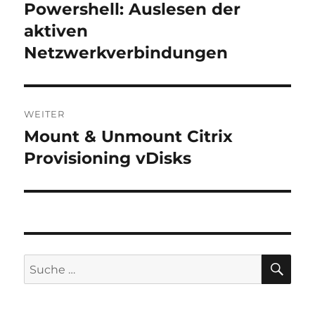
Powershell: Auslesen der
Vorheriger
Beitrag:
aktiven
Netzwerkverbindungen
WEITER
Mount & Unmount Citrix
Nächster
Beitrag:
Provisioning vDisks
SU
Suche
nach: