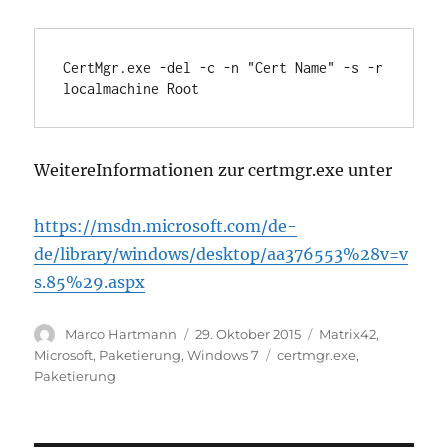
CertMgr.exe -del -c -n "Cert Name" -s -r 
localmachine Root
WeitereInformationen zur certmgr.exe unter
https://msdn.microsoft.com/de-
de/library/windows/desktop/aa376553%28v=v
s.85%29.aspx
Autor
Veröffentlicht
Kategorien
Marco Hartmann
29. Oktober 2015
Matrix42
,
am
Schlagwörter
Microsoft
,
Paketierung
,
Windows 7
certmgr.exe
,
Paketierung