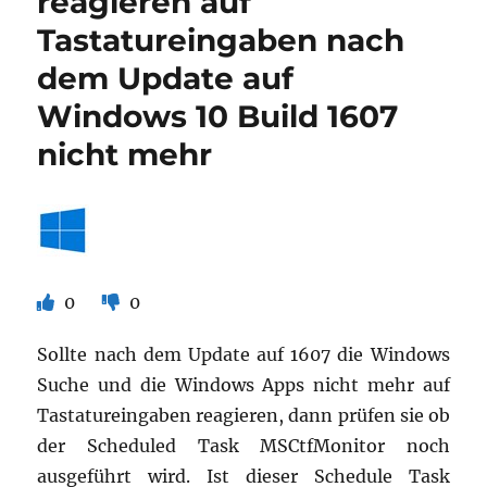
reagieren auf
path
Tastatureingaben nach
found
for
dem Update auf
file
request
Windows 10 Build 1607
/grub.efi
nicht mehr
0
0
Sollte nach dem Update auf 1607 die Windows
Suche und die Windows Apps nicht mehr auf
Tastatureingaben reagieren, dann prüfen sie ob
der Scheduled Task MSCtfMonitor noch
ausgeführt wird. Ist dieser Schedule Task