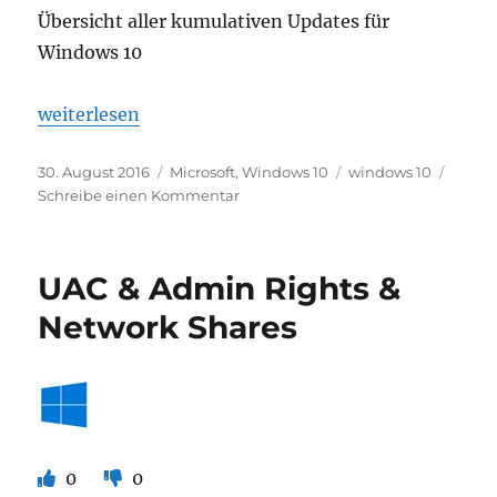
Übersicht aller kumulativen Updates für
Windows 10
„Windows 10 Updateverlauf“
weiterlesen
Veröffentlicht
Kategorien
Schlagwörter
30. August 2016
Microsoft
,
Windows 10
windows 10
am
zu
Schreibe einen Kommentar
Windows
10
Updateverlauf
UAC & Admin Rights &
Network Shares
0
0