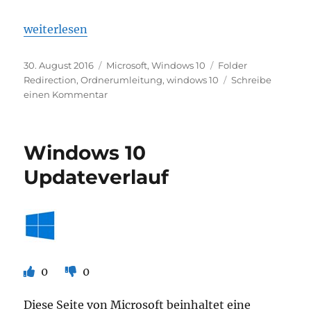
„Probleme mit Windows Ordnerumleitungen (Folder
weiterlesen
Veröffentlicht
Kategorien
Schlagwörter
30. August 2016
Microsoft
,
Windows 10
Folder
am
Redirection
,
Ordnerumleitung
,
windows 10
Schreibe
zu
einen Kommentar
Probleme
mit
Windows
Windows 10
Ordnerumleitungen
(Folder
Updateverlauf
Redirection)?
0
0
Diese Seite von Microsoft beinhaltet eine