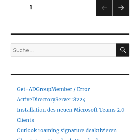
Beitragsnavigation
SEITE
1
NÄC
HSTE
SEIT
E
SU
Suche
nach:
Get-ADGroupMember / Error
ActiveDirectoryServer:8224
Installation des neuen Microsoft Teams 2.0
Clients
Outlook roaming signature deaktivieren