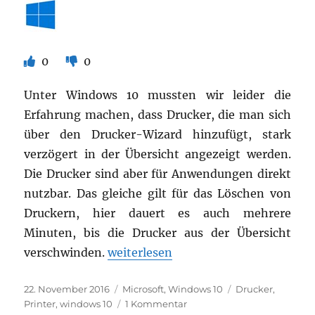
1607
nicht
mehr
0
0
Unter Windows 10 mussten wir leider die
Erfahrung machen, dass Drucker, die man sich
über den Drucker-Wizard hinzufügt, stark
verzögert in der Übersicht angezeigt werden.
Die Drucker sind aber für Anwendungen direkt
nutzbar. Das gleiche gilt für das Löschen von
Druckern, hier dauert es auch mehrere
Minuten, bis die Drucker aus der Übersicht
„Drucker werden verzögert in der Ger
verschwinden.
weiterlesen
Veröffentlicht
Kategorien
Schlagwörter
22. November 2016
Microsoft
,
Windows 10
Drucker
,
am
zu
Printer
,
windows 10
1 Kommentar