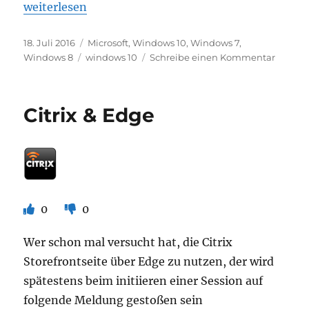
„UAC & Admin Rights & Network Shares“
weiterlesen
Veröffentlicht
Kategorien
18. Juli 2016
Microsoft
,
Windows 10
,
Windows 7
,
am
Schlagwörter
zu
Windows 8
windows 10
Schreibe einen Kommentar
UAC
&
Admin
Citrix & Edge
Rights
&
Networ
Shares
0
0
Wer schon mal versucht hat, die Citrix
Storefrontseite über Edge zu nutzen, der wird
spätestens beim initiieren einer Session auf
folgende Meldung gestoßen sein