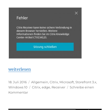
„Citrix & Edge“
weiterlesen
Veröffentlicht
Kategorien
18. Juli 2016
Allgemein
,
Citrix
,
Microsoft
,
Storefront 3.x
,
am
Schlagwörter
Windows 10
Citrix
,
edge
,
Receiver
Schreibe einen
zu
Kommentar
Citrix
&
Edge