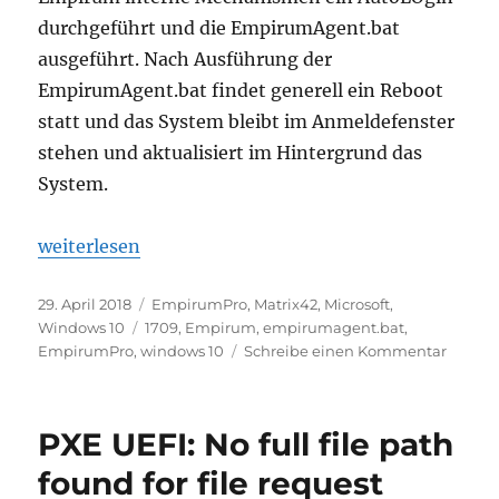
durchgeführt und die EmpirumAgent.bat
ausgeführt. Nach Ausführung der
EmpirumAgent.bat findet generell ein Reboot
statt und das System bleibt im Anmeldefenster
stehen und aktualisiert im Hintergrund das
System.
„Matrix42: OS Installation & AutoLogin & Windows 
weiterlesen
Veröffentlicht
Kategorien
29. April 2018
EmpirumPro
,
Matrix42
,
Microsoft
,
am
Schlagwörter
Windows 10
1709
,
Empirum
,
empirumagent.bat
,
zu
EmpirumPro
,
windows 10
Schreibe einen Kommentar
Matrix4
OS
Install
PXE UEFI: No full file path
&
AutoLo
found for file request
&