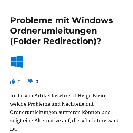
Drucker
werden
verzögert
Probleme mit Windows
in
der
Ordnerumleitungen
Geräte-
(Folder Redirection)?
und
Druckerübersicht
angezeigt
(delayed
printer
display)
0
0
In diesem Artikel beschreibt Helge Klein,
welche Probleme und Nachteile mit
Ordnerumleitungen auftreten können und
zeigt eine Alternative auf, die sehr interessant
ist.