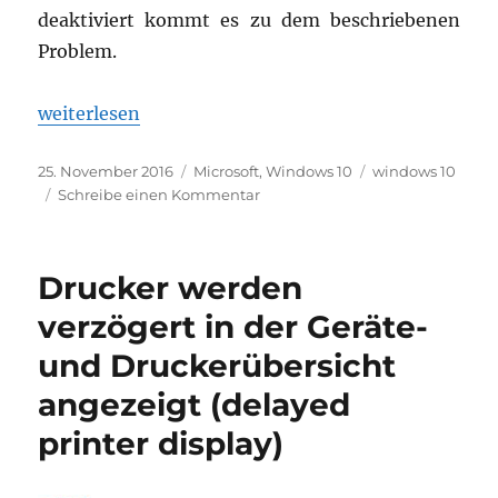
deaktiviert kommt es zu dem beschriebenen
Problem.
„Suche und Apps reagieren auf Tastatureingaben n
weiterlesen
Veröffentlicht
Kategorien
Schlagwörter
25. November 2016
Microsoft
,
Windows 10
windows 10
am
zu
Schreibe einen Kommentar
Suche
und
Apps
Drucker werden
reagieren
auf
verzögert in der Geräte-
Tastatureingaben
und Druckerübersicht
nach
dem
angezeigt (delayed
Update
auf
printer display)
Windows
10
Build