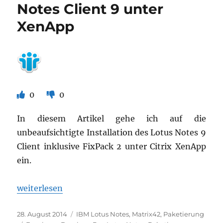
Notes Client 9 unter
XenApp
0
0
In diesem Artikel gehe ich auf die
unbeaufsichtigte Installation des Lotus Notes 9
Client inklusive FixPack 2 unter Citrix XenApp
ein.
„Unbeaufsichtigte Installation des Lotus Notes Cli
weiterlesen
Veröffentlicht
Kategorien
28. August 2014
IBM Lotus Notes
,
Matrix42
,
Paketierung