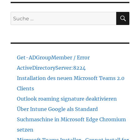
mit
dem
System
SU
Suche
Account
nach:
bringt
bei
dem
mps.msi
Installer
Get-ADGroupMember / Error
Error
1603
ActiveDirectoryServer:8224
Installation des neuen Microsoft Teams 2.0
Clients
Outlook roaming signature deaktivieren
Über Intune Google als Standard
Suchmaschine in Microsoft Edge Chromium
setzen