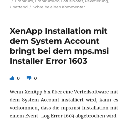
am
Schlagwörter
Empirum
,
EmpirumPro
,
Lotus Notes
,
Paketierung
,
zu
Unattend
Schreibe einen Kommentar
Unbeaufsichtigte
Installation
des
XenApp Installation mit
Lotus
Notes
dem System Account
Client
bringt bei dem mps.msi
9
unter
Installer Error 1603
XenApp
0
0
Wenn XenApp 6.x über eine Verteilsoftware mit
dem System Account installiert wird, kann es
vorkommen, dass die mps.msi Installation mit
einem Event-Log Error 1603 abgebrochen wird.