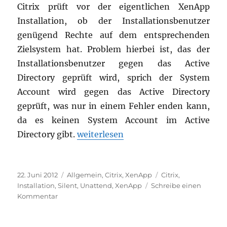
Citrix prüft vor der eigentlichen XenApp
Installation, ob der Installationsbenutzer
genügend Rechte auf dem entsprechenden
Zielsystem hat. Problem hierbei ist, das der
Installationsbenutzer gegen das Active
Directory geprüft wird, sprich der System
Account wird gegen das Active Directory
geprüft, was nur in einem Fehler enden kann,
da es keinen System Account im Active
„XenApp Installation mit dem System
Directory gibt.
weiterlesen
Veröffentlicht
Kategorien
Schlagwörter
22. Juni 2012
Allgemein
,
Citrix
,
XenApp
Citrix
,
am
Installation
,
Silent
,
Unattend
,
XenApp
Schreibe einen
zu
Kommentar
XenApp
Installation